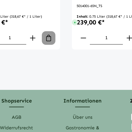
5014001-65N_TS
 Liter
(318,67 €* / 1 Liter)
Inhalt:
0.75 Liter
(318,67 €* / 1 L
 €*
239,00 €*
gbar, Lieferzeit: 1-3 Tage
Sofort verfügbar, Lieferzeit: 1-3
en Wert ein oder benutze die Schaltflä
kt Anzahl: Gib den gewünschten Wert ei
Produkt Anzahl:
Shopservice
Informationen
AGB
Über uns
Widerrufsrecht
Gastronomie &