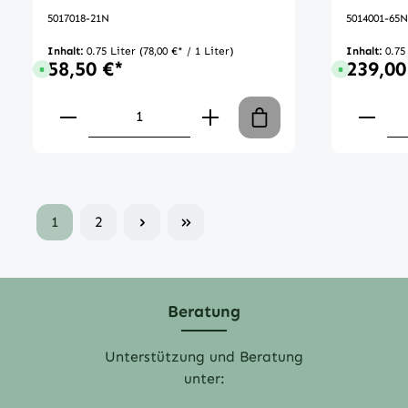
5017018-21N
5014001-65N
Inhalt:
0.75 Liter
(78,00 €* / 1 Liter)
Inhalt:
0.75
58,50 €*
239,00
Sofort verfügbar, Lieferzeit: 1-3 Tage
Sofort verfü
Produkt Anzahl: Gib den gewünscht
Produ
1
2
Beratung
Unterstützung und Beratung
unter: