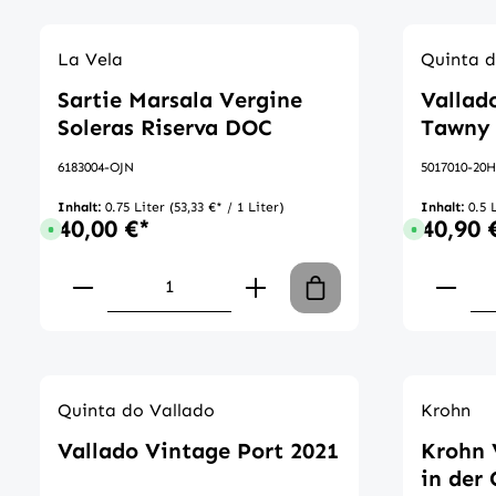
La Vela
Quinta d
Sartie Marsala Vergine
Vallad
Soleras Riserva DOC
Tawny 
6183004-OJN
5017010-20
Inhalt:
0.75 Liter
(53,33 €* / 1 Liter)
Inhalt:
0.5 
40,00 €*
40,90 
Sofort verfügbar, Lieferzeit: 1-3 Tage
Sofort verfü
Produkt Anzahl: Gib den gewünscht
Produ
Quinta do Vallado
Krohn
Vallado Vintage Port 2021
Krohn 
in der 