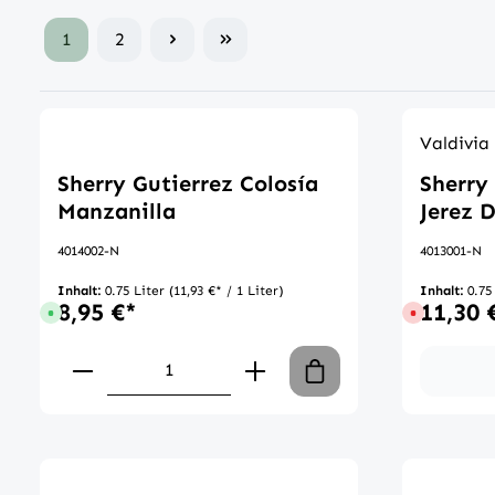
1
2
Valdivia
Sherry Gutierrez Colosía
Sherry
Manzanilla
Jerez D
4014002-N
4013001-N
Inhalt:
0.75 Liter
(11,93 €* / 1 Liter)
Inhalt:
0.75
8,95 €*
11,30 
Sofort verfügbar, Lieferzeit: 1-3 Tage
Derzeit nich
Produkt Anzahl: Gib den gewünscht