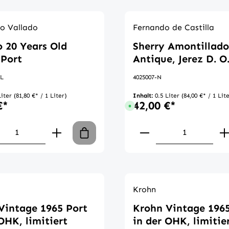
o Vallado
Fernando de Castilla
o 20 Years Old
Sherry Amontillado
Port
Antique, Jerez D. O
HL
4025007-N
Liter
(81,80 €* / 1 Liter)
Inhalt:
0.5 Liter
(84,00 €* / 1 Lit
€*
42,00 €*
gbar, Lieferzeit: 1-3 Tage
Sofort verfügbar, Lieferzeit: 1-3
en Wert ein oder benutze die Schaltflä
kt Anzahl: Gib den gewünschten Wert ei
Produkt Anzahl:
Krohn
Vintage 1965 Port
Krohn Vintage 1965
OHK, limitiert
in der OHK, limitie