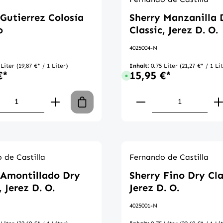
 Gutierrez Colosía
Sherry Manzanilla 
o
Classic, Jerez D. O.
4025004-N
 Liter
(19,87 €* / 1 Liter)
Inhalt:
0.75 Liter
(21,27 €* / 1 Li
€*
15,95 €*
gbar, Lieferzeit: 1-3 Tage
Sofort verfügbar, Lieferzeit: 1-3
en Wert ein oder benutze die Schaltflä
kt Anzahl: Gib den gewünschten Wert ei
Produkt Anzahl:
 de Castilla
Fernando de Castilla
 Amontillado Dry
Sherry Fino Dry Cla
, Jerez D. O.
Jerez D. O.
4025001-N