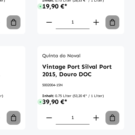
ter)
Inhalt:
0.75 Liter
(26,53 €* / 1 Liter)
19,90 €*
 Tage
Sofort verfügbar, Lieferzeit: 1-3 Tage
chen um die Anzahl zu erhöhen oder zu 
n oder benutze die Schaltflächen um di
 Gib den gewünschten Wert ein oder ben
Produkt Anzahl: Gib den ge
Quinta do Noval
Vintage Port Silval Port
.
2015, Douro DOC
5002004-15N
er)
Inhalt:
0.75 Liter
(53,20 €* / 1 Liter)
39,90 €*
 Tage
Sofort verfügbar, Lieferzeit: 1-3 Tage
chen um die Anzahl zu erhöhen oder zu 
n oder benutze die Schaltflächen um di
 Gib den gewünschten Wert ein oder ben
Produkt Anzahl: Gib den ge