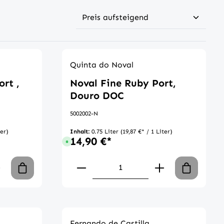
Quinta do Noval
rt ,
Noval Fine Ruby Port,
Douro DOC
5002002-N
ter)
Inhalt:
0.75 Liter
(19,87 €* / 1 Liter)
14,90 €*
 Tage
Sofort verfügbar, Lieferzeit: 1-3 Tage
chen um die Anzahl zu erhöhen oder zu 
 Gib den gewünschten Wert ein oder ben
Produkt Anzahl: Gib den ge
Fernando de Castilla