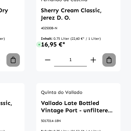
Dry
Sherry Cream Classic,
Jerez D. O.
4025008-N
ter)
Inhalt:
0.75 Liter
(22,60 €* / 1 Liter)
16,95 €*
 Tage
Sofort verfügbar, Lieferzeit: 1-3 Tage
chen um die Anzahl zu erhöhen oder zu 
n oder benutze die Schaltflächen um di
 Gib den gewünschten Wert ein oder ben
Produkt Anzahl: Gib den ge
Quinta do Vallado
ssic,
Vallado Late Bottled
Vintage Port - unfiltered -
2018
5017014-18N