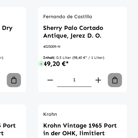
Fernando de Castilla
 Dry
Sherry Palo Cortado
.
Antique, Jerez D. O.
4025009-N
er)
Inhalt:
0.5 Liter
(98,40 €* / 1 Liter)
49,20 €*
 Tage
Sofort verfügbar, Lieferzeit: 1-3 Tage
chen um die Anzahl zu erhöhen oder zu 
n oder benutze die Schaltflächen um di
 Gib den gewünschten Wert ein oder ben
Produkt Anzahl: Gib den ge
Krohn
 Port
Krohn Vintage 1965 Port
rt
in der OHK, limitiert