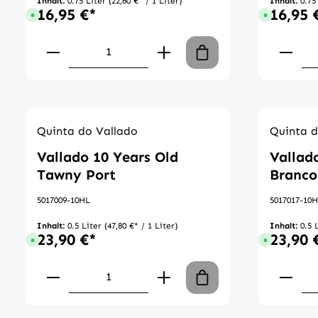
Inhalt:
0.75 Liter
(22,60 €* / 1 Liter)
Inhalt:
0.75
16,95 €*
16,95 
Sofort verfügbar, Lieferzeit: 1-3 Tage
Sofort verfü
Produkt Anzahl: Gib den gewünscht
Produ
Quinta do Vallado
Quinta d
Vallado 10 Years Old
Vallad
Tawny Port
Branco
5017009-10HL
5017017-10
Inhalt:
0.5 Liter
(47,80 €* / 1 Liter)
Inhalt:
0.5 
23,90 €*
23,90 
Sofort verfügbar, Lieferzeit: 1-3 Tage
Sofort verfü
Produkt Anzahl: Gib den gewünscht
Produ