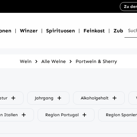
Zu de
onen
Winzer
Spirituosen
Feinkost
Zubehör
Wein
Alle Weine
Portwein & Sherry
atur
Jahrgang
Alkoholgehalt
n Italien
Region Portugal
Region Spanie