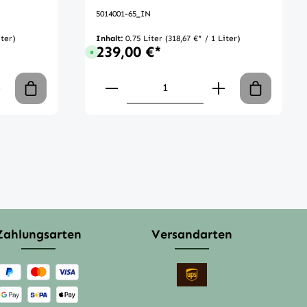
5014001-65_IN
iter)
Inhalt:
0.75 Liter
(318,67 €* / 1 Liter)
239,00 €*
 Tage
Sofort verfügbar, Lieferzeit: 1-3 Tage
chen um die Anzahl zu erhöhen oder zu 
n oder benutze die Schaltflächen um di
 Gib den gewünschten Wert ein oder ben
Produkt Anzahl: Gib den ge
Zahlungsarten
Versandarten