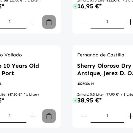
 Liter
(22,60 €* / 1 Liter)
Inhalt:
0.75 Liter
(22,60 €* / 1 Li
€*
16,95 €*
gbar, Lieferzeit: 1-3 Tage
Sofort verfügbar, Lieferzeit: 1-3
en Wert ein oder benutze die Schaltflä
kt Anzahl: Gib den gewünschten Wert ei
Produkt Anzahl:
o Vallado
Fernando de Castilla
o 10 Years Old
Sherry Oloroso Dry
 Port
Antique, Jerez D. O
HL
4025006-N
Liter
(47,80 €* / 1 Liter)
Inhalt:
0.5 Liter
(77,90 €* / 1 Lit
€*
38,95 €*
gbar, Lieferzeit: 1-3 Tage
Sofort verfügbar, Lieferzeit: 1-3
en Wert ein oder benutze die Schaltflä
kt Anzahl: Gib den gewünschten Wert ei
Produkt Anzahl: