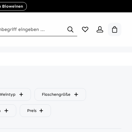
n Bioweinen
B2B
Weintyp
Flaschengröße
n
Preis