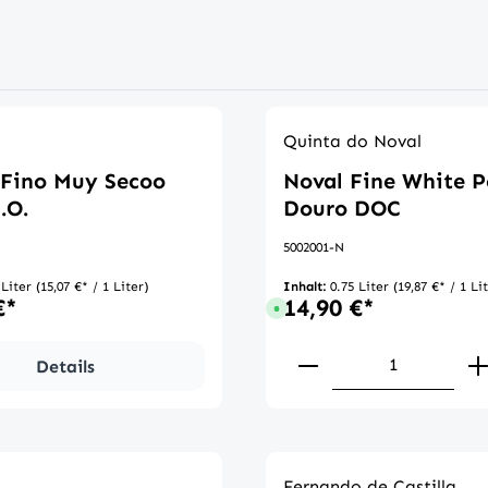
Quinta do Noval
 Fino Muy Secoo
Noval Fine White Po
.O.
Douro DOC
5002001-N
 Liter
(15,07 €* / 1 Liter)
Inhalt:
0.75 Liter
(19,87 €* / 1 Li
€*
14,90 €*
t verfügbar
Sofort verfügbar, Lieferzeit: 1-3
en Wert ein oder benutze die Schaltflä
Produkt Anzahl:
Details
Fernando de Castilla