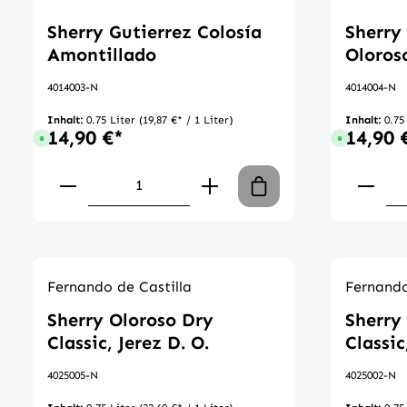
Sherry Gutierrez Colosía
Sherry
Amontillado
Oloros
4014003-N
4014004-N
Inhalt:
0.75 Liter
(19,87 €* / 1 Liter)
Inhalt:
0.75
14,90 €*
14,90 
Sofort verfügbar, Lieferzeit: 1-3 Tage
Sofort verfü
Produkt Anzahl: Gib den gewünscht
Produ
Fernando de Castilla
Fernando
Sherry Oloroso Dry
Sherry
Classic, Jerez D. O.
Classic
4025005-N
4025002-N