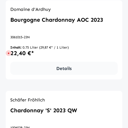
Domaine d'Ardhuy
Bourgogne Chardonnay AOC 2023
3061015-23N
Inhalt:
0.75 Liter
(29,87 €* / 1 Liter)
22,40 €*
Derzeit nicht verfügbar
Details
Schäfer Fröhlich
Chardonnay 'S' 2023 QW
1006028-23N