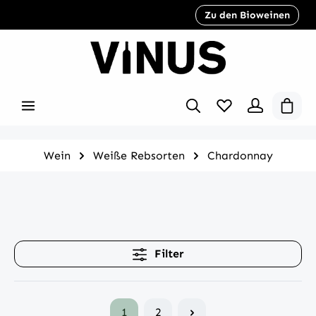
Zu den Bioweinen
inhalt springen
Wein
Weiße Rebsorten
Chardonnay
Filter
1
2